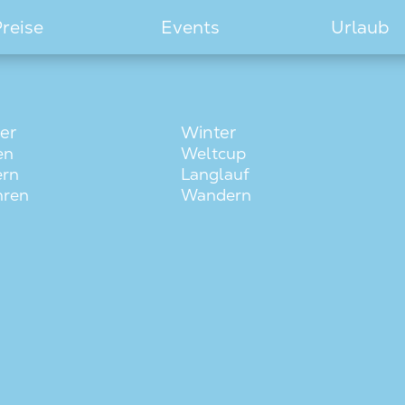
reise
Events
Urlaub
er
Winter
en
Weltcup
rn
Langlauf
hren
Wandern