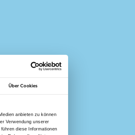
Über Cookies
Gesc
LINER
 Medien anbieten zu können
Geöff
SCHANZE
hrer Verwendung unserer
Geöff
SKYWALK
 führen diese Informationen