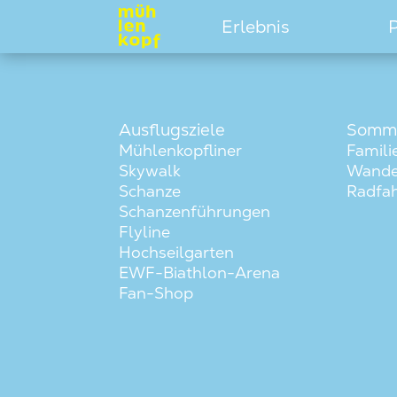
Erlebnis
P
Ausflugsziele
Somm
Mühlenkopfliner
Famili
Skywalk
Wande
Schanze
Radfa
Schanzenführungen
Flyline
Hochseilgarten
EWF-Biathlon-Arena
Fan-Shop