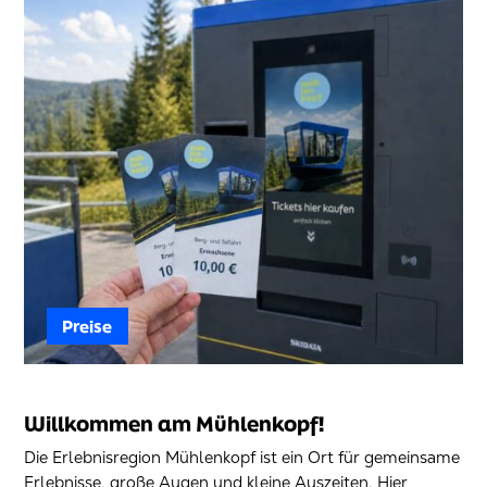
Preise
Preise
Willkommen am Mühlenkopf!
Die Erlebnisregion Mühlenkopf ist ein Ort für gemeinsame
Erlebnisse, große Augen und kleine Auszeiten. Hier