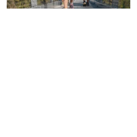
Für Familien
Im Sommer wird der Mühlenkopf zu einem Ausflugsziel,
das Familien gemeinsam entdecken können. Zwischen
Natur, Bewegung und spannenden Attraktionen
entstehen hier besondere Momente für Kinder, Eltern und
Großeltern.
frische Luft und
Naturerlebnis
spannende Attraktionen
für Groß und Klein
gemeinsame Zeit
abseits vom Alltag
abwechslungsreiche Möglichkeiten
für aktive und
entspannte Stunden, wie unser Hochseilgarten oder
das Lagunen Erlebnisbad
Jetzt entdecken